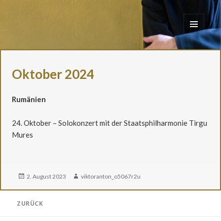
Stefan Arnold
MENÜ
UND
WIDGETS
Oktober 2024
Rumänien
24. Oktober – Solokonzert mit der Staatsphilharmonie Tirgu
Mures
Veröffentlicht
Autor
2. August 2023
viktoranton_o5067r2u
am
Beitragsnavigation
ZURÜCK
Vorheriger