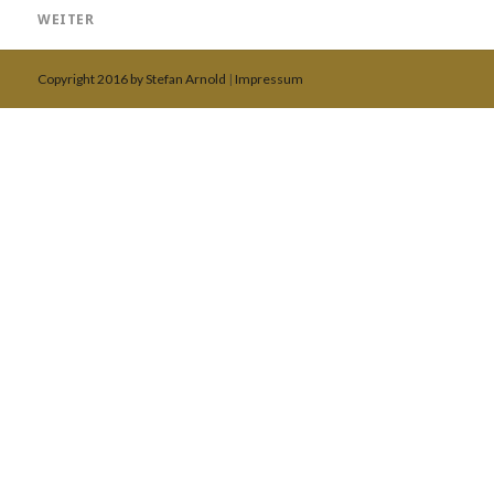
Beitrag:
WEITER
Nächster
Beitrag:
Copyright 2016 by Stefan Arnold
|
Impressum